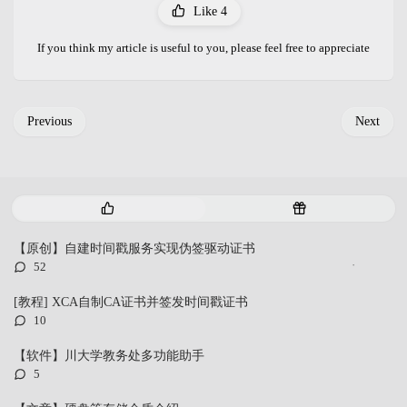
Like
4
If you think my article is useful to you, please feel free to appreciate
Previous
Next
P
R
o
a
p
n
【原创】自建时间戳服务实现伪签驱动证书
u
d
评
52
l
o
论
a
m
数：
[教程] XCA自制CA证书并签发时间戳证书
r
a
评
10
a
r
论
数：
r
t
【软件】川大学教务处多功能助手
t
i
评
5
i
c
论
数：
c
l