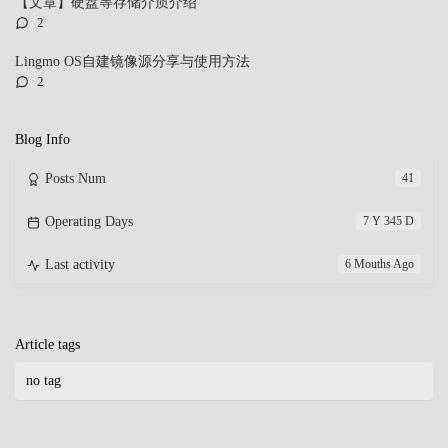
【文章】硬盘等存储介质介绍
l
e
评
2
论
e
s
数：
s
Lingmo OS自建镜像源分享与使用方法
评
2
论
数：
Blog Info
Posts Num
41
Operating Days
7 Y 345 D
Last activity
6 Mouths Ago
Article tags
no tag