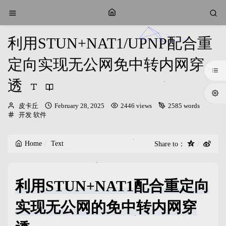
利用STUN+NAT1/UPNP配合重
定向实现无公网免中转内网穿
透
Author：
发
皮卡丘
February 28, 2025
2446 views
2585 words
Categories：
布
开发
软件
时
间：
Home
Text
Share to：
利用STUN+NAT1配合重定向
实现无公网的免中转内网穿